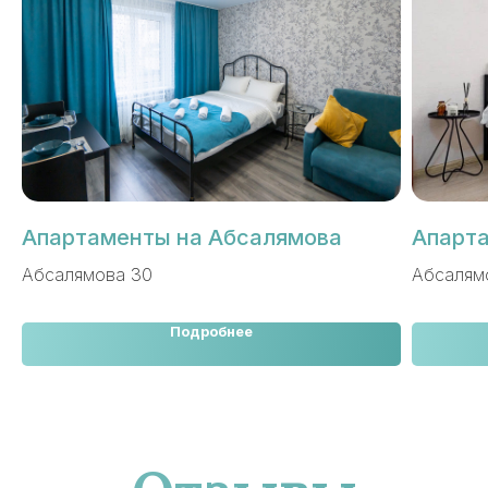
Апартаменты на Абсалямова
Апарта
Абсалямова 30
Абсалям
Подробнее