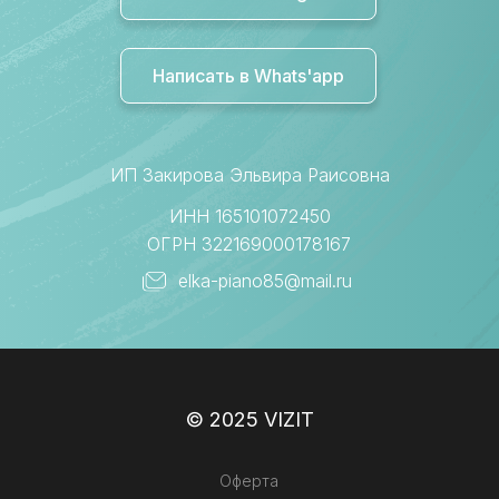
Написать в Whats'app
ИП Закирова Эльвира Раисовна
ИНН 165101072450
ОГРН 322169000178167
elka-piano85@mail.ru
© 2025 VIZIT
Оферта