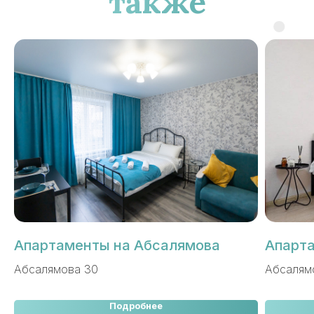
также
Апартаменты на Абсалямова
Апарта
Абсалямова 30
Абсалям
Подробнее